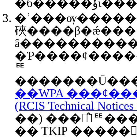
�ʾ���ѹ������AES�ؤΰܹԤ�
硤����β�ǽ����¸���ޤ
â�����������
�Ƥ����ȼ�������Ӥ��ơ
ꥹ
��WPA ���ȼ�������
(RCIS Technical Notices
��) ���򻲹ͤ˥ꥹ�
�� TKIP �����򤬲