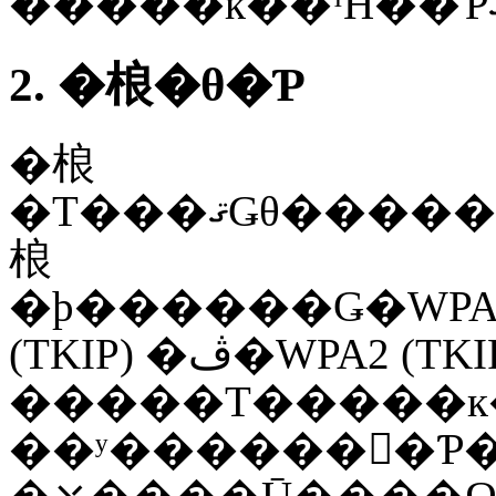
2. �桹�θ�Ƥ
�桹
�Τ���ޤǤθ������̤�����θ��ȡ�2009ǯ8��ޤǤ�ȯɽ����Ƥ���ʣ������ʸ���Ȥˡ��
桹
�ϸ������Ǥ�WPA�Υ�����
(TKIP) �ڤ�WPA2 (TKIP) �ˤĤ��ơ��ʲ��˽Ҥ٤빶
�����Τ�����к���ܤ��
��ʸ������𤵤�Ƥ