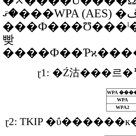
�⤬����Ū����Ω��
�ޤ���WPA (AES) �ڤ�WPA2 (AES)
���Ф���Ʊ���ˡ
빶
WPA ���
WPA
WPA2
ɽ2: TKIP �ΰ����