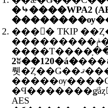
�⤷����WPA2 (AE
��������ѹ�
���򤨤� TKIP �
���������ݥ���ȤΰŹ沽
2ʬ��120�á�
���٤��ͤ��ѹ����Ʋ�����������ˤ�ꡤ��Ŧ����Ƥ����ȼ����αƶ�����򤹤
뤳�Ȥ��Ǥ��ޤ���
�����ѹ����
�Ϥ�������ǥͥå
AES