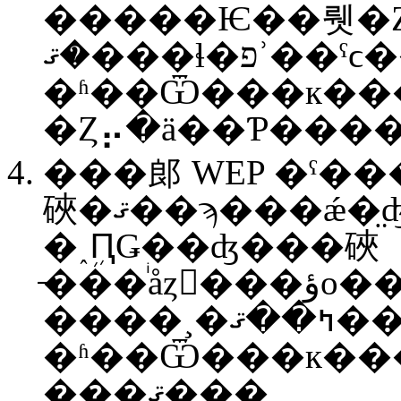
�����Ѥ��뤳�Ȥ��
�ޤ���ɬ�פʾ��ˤϲ����˵󤲤�褦
�ʱ��Ѿ���к��
���郎 WEP �ˤ�
硤�ޤ��ϡ���ǽ�̤ʤɤǤɤ����Ƥ� WPA
�˰ܹԤǤ��ʤ���硤
̵���ͥåȥ���ؤο���������ʤɤ˹⤤�ꥹ
����¸�ߤ��ޤ��������˵󤲤�褦
�ʱ��Ѿ���к��
���ޤ���