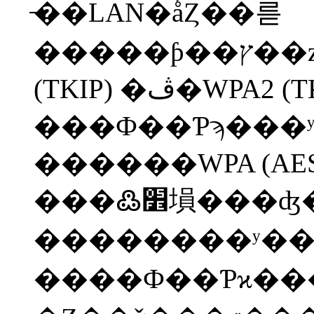
̵��LAN�ǻȤ��륻
�����ƥ��ץ��ȥ���Τ�����WPA
(TKIP) �ڤ�WPA2 (TKIP)
���Ф��Ƥϡ���ʸ
������WPA (AES) �ڤ�WPA2 
���߷׾塤���ʤ��Ȥ⸽
��������ʸ��
����Ф��Ƥϰ��