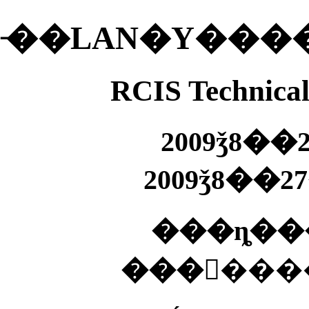
RCIS Technical
2009ǯ8�
2009ǯ8��2
���ȵ�
���󥻥���