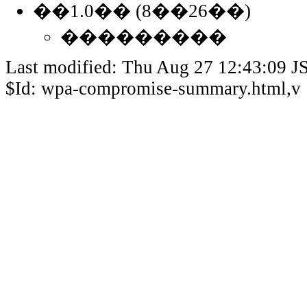
��1.0�� (8��26��)
���������
Last modified: Thu Aug 27 12:43:09 J
$Id: wpa-compromise-summary.html,v 