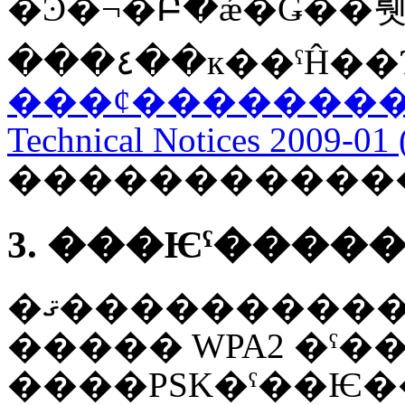
���ȼ��������˴ؤ���ʬ�ϡ� (RC
Technical Notices 2009-01 
�����������
3. ���Ѥˤ����
�ޤ�������������Ȥ��ơ� WPA
����� WPA2 �ˤ�
����PSK�ˤ��Ѥ