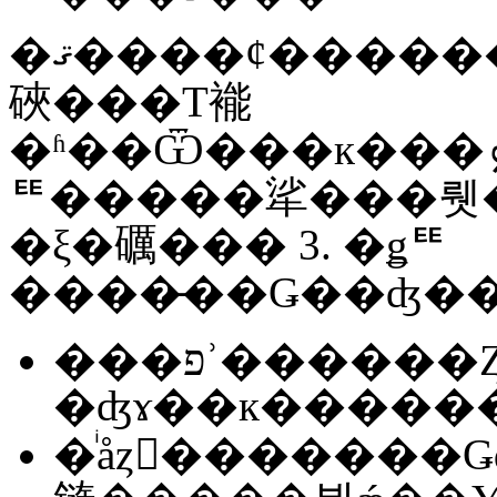
�ޤ����ȼ���������̵���Ķ����Ѥ����
硤���Τ褦
�ʱ��Ѿ���к���ܤ����Ȥǡ�����Ū�˥
ꥹ�����㸺���뤳�Ȥ�����
�ξ�礪��� 3. �ǥꥹ
����̵��Ǥ��ʤ�
���פʾ������Ȥꤹ��ݤˤϡ�VPN �� SSL
�ʤɤ��к�����
�ͥåȥ�������Ǥʤ����ġ