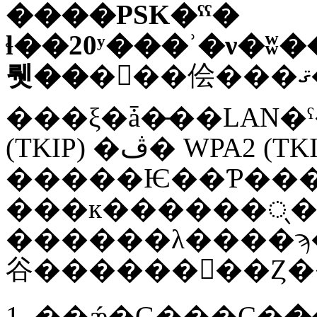
����PSK�ˤˤ�
ɬ��20ʸ���ʾ�ν�
뤳��
�
���ξ�ǡ�̵��LAN�
(TKIP) �ڤ� WPA2 (TKIP)
�����Ѥ��Ƥ��
���к������ᤷ�ޤ��
������λ����ϡ
谷������򤴻��Ȥ
��ǽ�Ǥ���С�
�