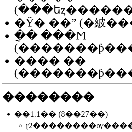
(���եȥ�����
�Ÿ� ��ˮ (�紴��
�ֲ� ���Ϻ
���� ��
��������
��1.1�� (8��27��)